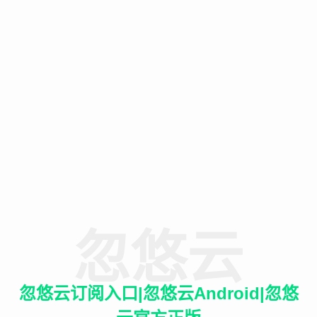
忽悠云
忽悠云订阅入口|忽悠云Android|忽悠